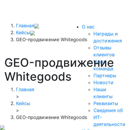
Главная
О нас
Кейсы
Награды и
GEO-продвижение Whitegoods
достижения
Отзывы
клиентов
GEO-продвижение
Наша
команда
Whitegoods
Партнеры
Новости
Главная
Наши
>
клиенты
Кейсы
Реквизиты
>
Сведения об
GEO-продвижение Whitegoods
ИТ-
деятельности