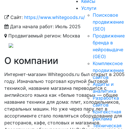
Кейсы
Услуги
Поисковое
Сайт:
https://www.whitegoods.ru/
продвижение
Дата начала работ:
Июль 2025
(SEO)
Продвигаемый регион:
Москва
Продвижение
бренда в
нейровыдаче
(GEO)
О компании
Комплексное
продвижение
Интернет-магазин Whitegoods.ru был открыт в 2005
сайтов
году. Изначально торговал крупной бытовой
Аудиты и
техникой, название магазина переводится с
аналитика
английского языка как «белые товары» — общее
Разработка
название техники для дома: плит, холодильников,
сайтов
стиральных машин. Но уже через пару лет в
Контекстная
ассортименте стало появляться оборудование для
реклама
ресторанов, кафе, столовых и магазинов.
Техническая