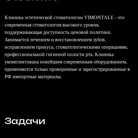
ВКонтакте
info@evrica.marketing
Клиника эстетической стоматологии VIMONTALE - это
+7
современная стоматология высокого уровня,
поддерживающая доступность ценовой политики.
(999)
Занимается лечением и восстановлением зубов,
770
исправлением прикуса, стоматологическими операциями,
профессиональной гигиеной полости рта. Клиника
21
укомплектована новейшим современным оборудованием,
68
применяются только проверенные и зарегистрированные в
РФ импортные материалы.
Оставить
заявку
Задачи